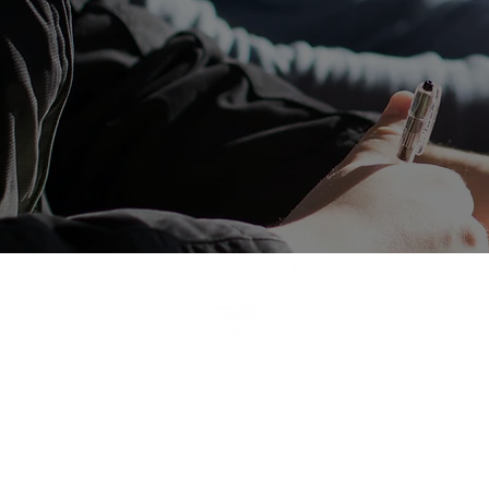
ge
+
(W