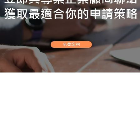
獲取最適合你的申請策略
免費諮詢
Room C, Floor 15, Lucky P
rald@realinboundconsulting.com
Hong Kong
香港灣仔駱克道315-321號
65 8925 4805
hatsapp)