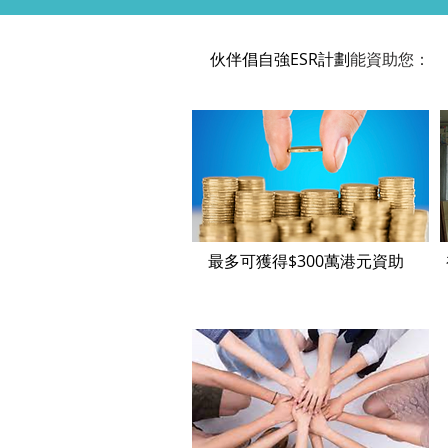
伙伴倡自強ESR計劃
能資助您：
最多可獲得$300萬港元資助