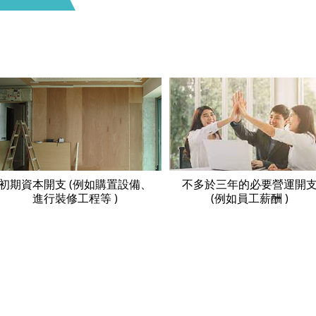
初期資本開支 (例如購置設備、
不多於三年的必要營運開
進行裝修工程等 )
(例如員工薪酬 )