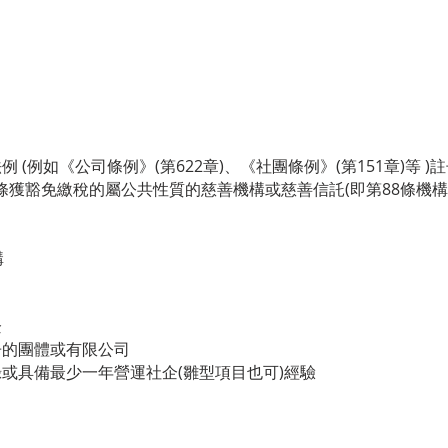
(例如《公司條例》(第622章)、《社團條例》(第151章)等 )
88條獲豁免繳稅的屬公共性質的慈善機構或慈善信託(即第88條機構
構
企
冊的團體或有限公司
或具備最少一年營運社企(雛型項目也可)經驗