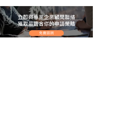
立即與專業企業顧問聯絡
獲取最適合你的申請策略
免費諮詢
gerald@realinboundconsulting.com
+65 8925 4805
(Whatsapp)
Unit 621, 6/F, Building 19W No.19 Science Park