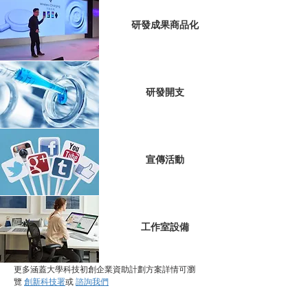
研發成果商品化
研發開支
宣傳活動
工作室設備
更多涵蓋大學科技初創企業資助計劃方案詳情可瀏
覽
創新科技署
或
諮詢我們