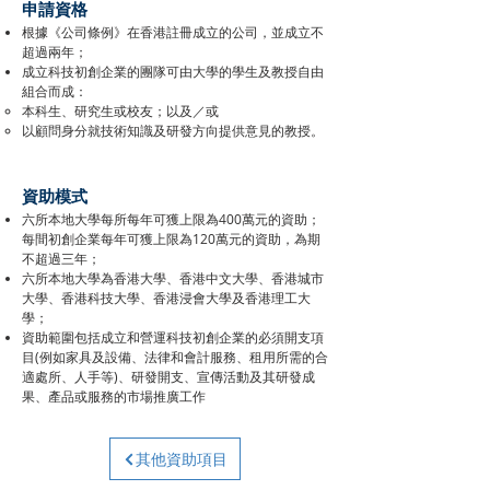
​申請資格
根據《公司條例》在香港註冊成立的公司，並成立不
超過兩年；
成立科技初創企業的團隊可由大學的學生及教授自由
組合而成：
本科生、研究生或校友；以及／或
以顧問身分就技術知識及研發方向提供意見的教授。
​資助模式
六所本地大學每所每年可獲上限為400萬元的資助；
每間初創企業每年可獲上限為120萬元的資助，為期
不超過三年；
六所本地大學為香港大學、香港中文大學、香港城市
大學、香港科技大學、香港浸會大學及香港理工大
學；
資助範圍包括成立和營運科技初創企業的必須開支項
目(例如家具及設備、法律和會計服務、租用所需的合
適處所、人手等)、研發開支、宣傳活動及其研發成
果、產品或服務的市場推廣工作
其他資助項目