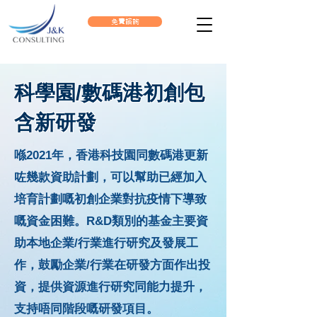
免費諮詢
科學園/數碼港初創包
含新研發
喺2021年，香港科技園同數碼港更新
咗幾款資助計劃，可以幫助已經加入
培育計劃嘅初創企業對抗疫情下導致
嘅資金困難。R&D類別的基金主要資
助本地企業/行業進行研究及發展工
作，鼓勵企業/行業在研發方面作出投
資，提供資源進行研究同能力提升，
支持唔同階段嘅研發項目。